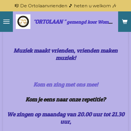
🎼 De Ortolaanvrienden 🎵 heten u welkom 🎶
Ga
direct
naar
ORTOLAAN
"
" gemengd koor Wommelgem
de
hoofdinhoud
Muziek maakt vrienden, vrienden maken
muziek!
Kom en zing met ons mee!
Kom je eens naar onze repetitie?
We zingen op maandag van 20.00 uur tot 21.30
uur,